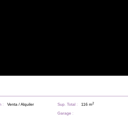
2
 :
Venta / Alquiler
Sup. Total :
116 m
Garage :