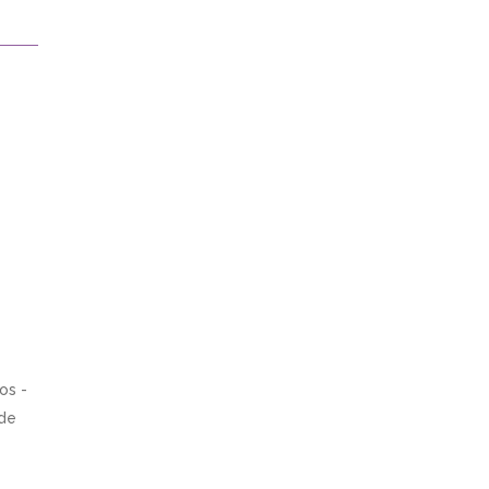
os -
 de