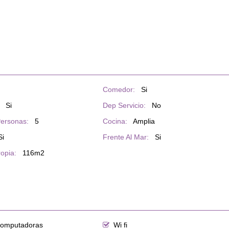
Comedor:
Si
Si
Dep Servicio:
No
ersonas:
5
Cocina:
Amplia
Si
Frente Al Mar:
Si
ropia:
116m2
computadoras
Wi fi