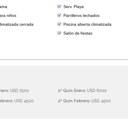
cama
Serv. Playa
ara niños
Parrilleros techados
limatizada cerrada
Piscina abierta climatizada
o
Salón de fiestas
Enero:
USD 7500
2ª Quin. Enero:
USD 6000
Febrero:
USD 4500
2ª Quin. Febrero:
USD 4500