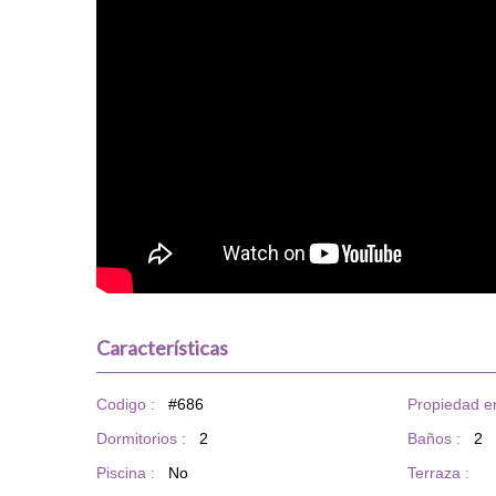
Características
Codigo :
#686
Propiedad en
Dormitorios :
2
Baños :
2
Piscina :
No
Terraza :