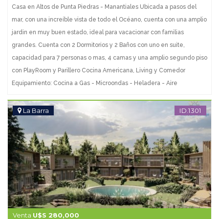
Casa en Altos de Punta Piedras - Manantiales Ubicada a pasos del
mar, con una increíble vista de todo el Océano, cuenta con una amplio
jardin en muy buen estado, ideal para vacacionar con familias
grandes. Cuenta con 2 Dormitorios y 2 Baños con uno en suite,
capacidad para 7 personas o mas, 4 camas y una amplio segundo piso
con PlayRoom y Parillero Cocina Americana, Living y Comedor
Equipamiento: Cocina a Gas - Microondas - Heladera - Aire
Acondicionado - Horno - Terreno: 522 m2 Edificado: 86 m2 Consulte
con nuestros asesores.
La Barra
ID.1301
Venta
U$S 280,000