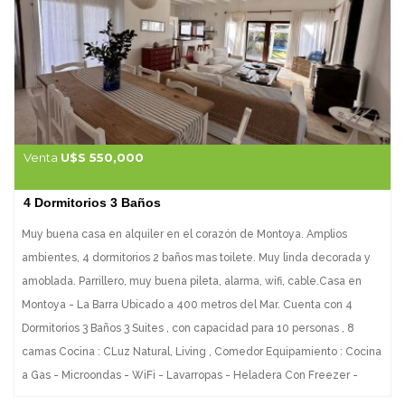
toallas, reposeras. Lavadero y lavarropa. Cocina full equipe. Baño
social Toda Cercada.
Venta
U$S 550,000
4 Dormitorios 3 Baños
Muy buena casa en alquiler en el corazón de Montoya. Amplios
ambientes, 4 dormitorios 2 baños mas toilete. Muy linda decorada y
amoblada. Parrillero, muy buena pileta, alarma, wifi, cable.Casa en
Montoya - La Barra Ubicado a 400 metros del Mar. Cuenta con 4
Dormitorios 3 Baños 3 Suites , con capacidad para 10 personas , 8
camas Cocina : CLuz Natural, Living , Comedor Equipamiento : Cocina
a Gas - Microondas - WiFi - Lavarropas - Heladera Con Freezer -
Licuadora - Tostadora - Exprimidora - Cafetera - Aire Acondicionado