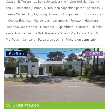
Casa en El Tesoro - La Barra Ubicado a 450 metros del Mar. Cuenta
con 4 Dormitorios 3 Baños 3 Suites , con capacidad para 12 personas , 7
camas Cocina : Amplia, Living , Comedor Equipamiento : Cocina a Gas
- Cocina Electrica - Microondas - Lavarropas - Freezer - Heladera -
Heladera Con Freezer - Licuadora - Exprimidora - Cafetera - Plancha
- Aire Acondicionado - WIFI Prepago - Smart TV - Horno - DirecTV
Pre-Pago - Campana - Placard en cocina - Placard en dormitorio -
Sofa-Cama - Terreno : 720 m2 Edificado : 140 m2 Consulte con
nuestros asesores.
La Barra
ID.1075
Venta
U$S 470,000