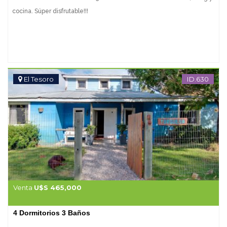
INSTALACION SANITARIA : abastecimiento de agua con cañería
cocina. Súper disfrutable!!!
interna en Polipropileno Random III de 20mm termofusionado y 25mm
en ramales generales. Instalación de agua caliente de 20mm
termofusionado Sistema presurizado interno del condominio
Desagües cloacales en PVC 110, PVC 40 en baños y PVC 50 en
cocina y lavadero/ Sistema cloacal conectado a la Red de
El Tesoro
ID.630
Saneamiento INSTALACION AIRE ACONDICIONADO: previsión de
cañerías en dormitorios y living para la instalación de equipos po Split.
PARRILLERO: Mesada de hormigón con terminación de Granito Gris
Co on y pileta simple de acero inoxidable.Paviemento exterior con
pedregullo suelto de 5cm colo gris -Superficie:40m2 Parrilla con
ladrillos refractarios- Quemador y parilla de hierro. . RIEGO:
computarizado por cada casa a traves de aspersores. Suministro por
bomba sumergible en pozo de agua profundidad de 20m
Venta
U$S 465,000
ESTACIONAMIENTO : estructura po pérgola conformada con palos
redondos con 6 apoyos y divisiones cada 1m. PRECIO DE VENTA
4 Dormitorios 3 Baños
desde U$S 325.000 + 4% de gastos de ocupación