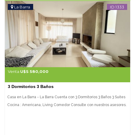
- T.V. - Placard en dormitorios - Placard en cocina - Placard en cocina
La Barra
ID.1333
- Placard en dormitorio - Terreno : 672 m2 Edificado : 234 m2 Consulte
con nuestros asesores.
Venta
U$S 580,000
3 Dormitorios 3 Baños
Casa en La Barra - La Barra Cuenta con 3 Dormitorios 3 Baños 3 Suites
Cocina : Americana, Living Comedor Consulte con nuestros asesores.