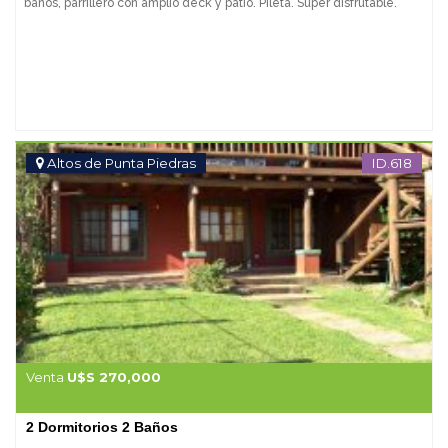
baños, parrillero con amplio deck y patio. Pileta. Super disfrutable.
Altos de Punta Piedras
ID.618
Venta
U$S 270,000
2 Dormitorios 2 Baños