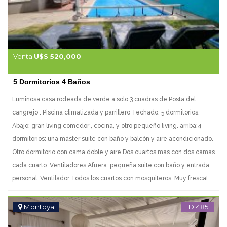
Venta
U$S 520,000
5 Dormitorios 4 Baños
Luminosa casa rodeada de verde a solo 3 cuadras de Posta del
cangrejo . Piscina climatizada y parrillero Techado. 5 dormitorios:
Abajo; gran living comedor , cocina, y otro pequeño living. arriba:4
dormitorios: una máster suite con baño y balcón y aire acondicionado.
Otro dormitorio con cama doble y aire Dos cuartos mas con dos camas
cada cuarto. Ventiladores Afuera: pequeña suite con baño y entrada
personal. Ventilador Todos los cuartos con mosquiteros. Muy fresca!.
Piscina y parrillero con pergola techada. Muebles de exterior. Lindo
jardín con servicio de Jardinero y Piscinero. La casa cuenta con
Montoya
ID.485
Alarma y con zona planta baja, Wifi,Tv cable; smart tv. Sabanas y