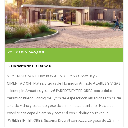
calidad. Consulte con nuestros asesores, ultimas 4 unidades
disponibles! Aceptamos financiación!
Venta
U$S 345,000
3 Dormitorios 3 Baños
MEMORIA DESCRIPTIVA BOSQUES DEL MAR CASAS 6 y 7
CIMENTACIÓN : Platea y vigas de Hormigón Armado PILARES Y VIGAS
: Hormigón Armado 09-02-26 PAREDES EXTERIORES: con ladrillo
cerámico hueco ( cholo) de 17cm de espesor con aislación térmica de
lana de vidrio y placa de yeso de 15mm hacia el interior. Hacia el
exterior con capa de arena y portland con hidrófugo y revoque
PAREDES INTERIORES. Sistema Drywall con placa de yeso de 12.5mm