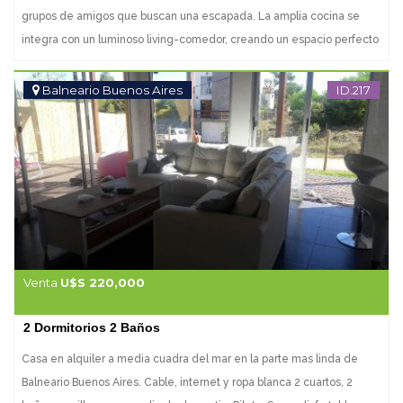
grupos de amigos que buscan una escapada. La amplia cocina se
integra con un luminoso living-comedor, creando un espacio perfecto
para compartir momentos inolvidables. Equipado con todas las
comodidades modernas, podrás disfrutar de un lavarropas, heladera
Balneario Buenos Aires
ID.217
con freezer, aire acondicionado, y acceso a WIFI prepago. Además,
cuenta con un televisor y DirecTV prepago para tus momentos de
entretenimiento. Los placares en la cocina y en los dormitorios
ofrecen un amplio espacio de almacenamiento, asegurando que tu
estancia sea cómoda y organizada. No dejes pasar la oportunidad de
hacer de esta casa tu nuevo hogar o tu refugio vacacional. ¡Consulta
con nuestros asesores y comienza a vivir la experiencia de
Maldonado!
Venta
U$S 220,000
2 Dormitorios 2 Baños
Casa en alquiler a media cuadra del mar en la parte mas linda de
Balneario Buenos Aires. Cable, internet y ropa blanca 2 cuartos, 2