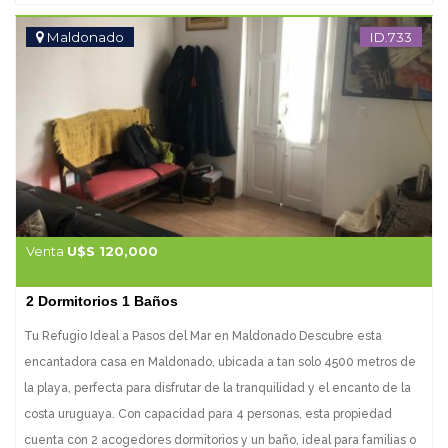
cuenta con un lavadero, un freezer y un lavavajillas para facilitar las
tareas del hogar. Pero eso no es todo. Esta propiedad viene con una
Maldonado
ID.733
serie de comodidades modernas para hacer que tu estancia sea aún
más cómoda. Disfruta de la conexión WiFi gratuita, relájate viendo tu
programa favorito en la Smart TV o escucha tu música preferida con
nuestro sistema de audio. Y no te preocupes por el calor, cada
habitación cuenta con aire acondicionado para garantizar tu confort.
Además, para tu tranquilidad, la casa está equipada con una caja
fuerte para proteger tus objetos de valor. ¿Listo para hacer de esta
casa tu hogar? No dudes en contactar con nuestros asesores para
Venta
U$S 120,000
obtener más información. ¡Tu paraíso
2 Dormitorios 1 Baños
Tu Refugio Ideal a Pasos del Mar en Maldonado Descubre esta
encantadora casa en Maldonado, ubicada a tan solo 4500 metros de
la playa, perfecta para disfrutar de la tranquilidad y el encanto de la
costa uruguaya. Con capacidad para 4 personas, esta propiedad
cuenta con 2 acogedores dormitorios y un baño, ideal para familias o