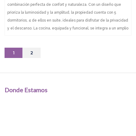
combinación perfecta de confort y naturaleza. Con un diseño que
prioriza la luminosidad y la amplitud, la propiedad cuenta con 5
dormitorios, 4 de ellos en suite, ideales para disfrutar de la privacidad
y el descanso. La cocina, equipada y funcional, se integra a un amplio
living y comedor, creando un espacio perfecto para compartir
momentos inolvidables con familia y amigos. En un terreno de 600 m²
y con una construcción de 250 m², cada rincón de esta casa ha sido
1
2
pensado para maximizar tu bienestar. Imagina despertar cada
mañana con el sonido de las olas y la brisa marina acariciando tu
hogar. No dejes pasar esta oportunidad única. Consulta con nuestros
asesores y comienza a escribir tu nueva historia en este rincón
Donde Estamos
privilegiado de Manantiales. ¡Tu hogar frente al mar te espera!