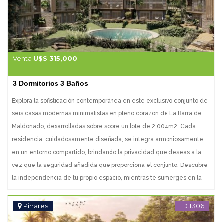
Venta
U$S 315,000
3 Dormitorios 3 Baños
Explora la sofisticación contemporánea en este exclusivo conjunto de
seis casas modernas minimalistas en pleno corazón de La Barra de
Maldonado, desarrolladas sobre sobre un lote de 2.004m2. Cada
residencia, cuidadosamente diseñada, se integra armoniosamente
en un entorno compartido, brindando la privacidad que deseas a la
vez que la seguridad añadida que proporciona el conjunto. Descubre
la independencia de tu propio espacio, mientras te sumerges en la
belleza de una gran piscina central. A solo 500 metros de la playa,
esta fusión de modernidad y conexión te invita a vivir la vida en su
Pinares
ID.1306
máxima expresión. Construido a detalle con materiales de máxima