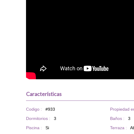
Características
Codigo :
#933
Propiedad en
Dormitorios :
3
Baños :
3
Piscina :
Si
Terraza :
Ab