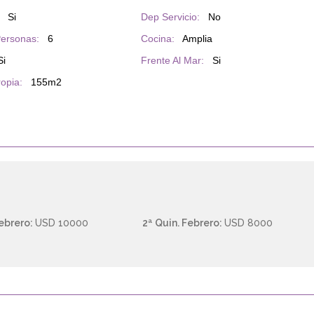
Si
Dep Servicio:
No
ersonas:
6
Cocina:
Amplia
Si
Frente Al Mar:
Si
ropia:
155m2
Febrero:
USD 10000
2ª Quin. Febrero:
USD 8000