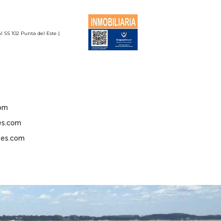
l SS 102 Punta del Este |
om
es.com
des.com