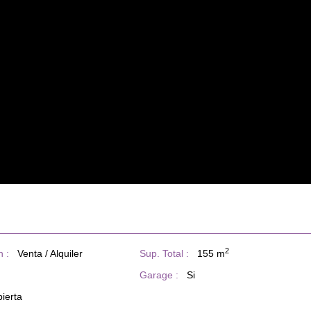
2
 :
Venta / Alquiler
Sup. Total :
155 m
Garage :
Si
ierta