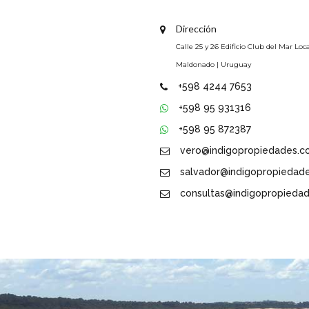
Dirección
Calle 25 y 26 Edificio Club del Mar Loca
Maldonado | Uruguay
+598 4244 7653
+598 95 931316
+598 95 872387
vero@indigopropiedades.c
salvador@indigopropiedad
consultas@indigopropieda